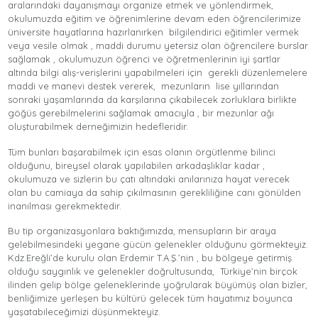
aralarındaki dayanışmayı organize etmek ve yönlendirmek,
okulumuzda eğitim ve öğrenimlerine devam eden öğrencilerimize
üniversite hayatlarına hazırlanırken bilgilendirici eğitimler vermek
veya vesile olmak , maddi durumu yetersiz olan öğrencilere burslar
sağlamak , okulumuzun öğrenci ve öğretmenlerinin iyi şartlar
altında bilgi alış-verişlerini yapabilmeleri için gerekli düzenlemelere
maddi ve manevi destek vererek, mezunların lise yıllarından
sonraki yaşamlarında da karşılarına çıkabilecek zorluklara birlikte
göğüs gerebilmelerini sağlamak amacıyla , bir mezunlar ağı
oluşturabilmek derneğimizin hedefleridir.
Tüm bunları başarabilmek için esas olanın örgütlenme bilinci
olduğunu, bireysel olarak yapılabilen arkadaşlıklar kadar ,
okulumuza ve sizlerin bu çatı altındaki anılarınıza hayat verecek
olan bu camiaya da sahip çıkılmasının gerekliliğine canı gönülden
inanılması gerekmektedir.
Bu tip organizasyonlara baktığımızda, mensupların bir araya
gelebilmesindeki yegane gücün gelenekler olduğunu görmekteyiz.
Kdz.Ereğli’de kurulu olan Erdemir T.A.Ş.’nin , bu bölgeye getirmiş
olduğu saygınlık ve gelenekler doğrultusunda, Türkiye’nin birçok
ilinden gelip bölge geleneklerinde yoğrularak büyümüş olan bizler,
benliğimize yerleşen bu kültürü gelecek tüm hayatımız boyunca
yaşatabileceğimizi düşünmekteyiz.