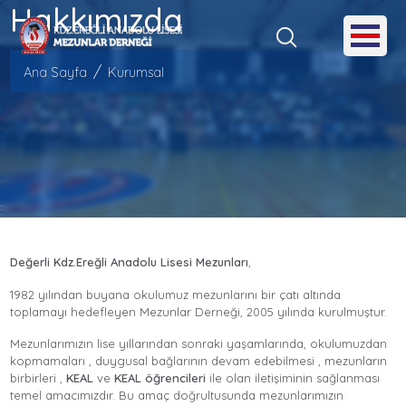
Hakkımızda
Ana Sayfa
Kurumsal
Değerli Kdz.Ereğli Anadolu Lisesi Mezunları
,
1982 yılından buyana okulumuz mezunlarını bir çatı altında
toplamayı hedefleyen Mezunlar Derneği, 2005 yılında kurulmuştur.
Mezunlarımızın lise yıllarından sonraki yaşamlarında, okulumuzdan
kopmamaları , duygusal bağlarının devam edebilmesi , mezunların
birbirleri ,
KEAL
ve
KEAL öğrencileri
ile olan iletişiminin sağlanması
temel amacımızdır. Bu amaç doğrultusunda mezunlarımızın