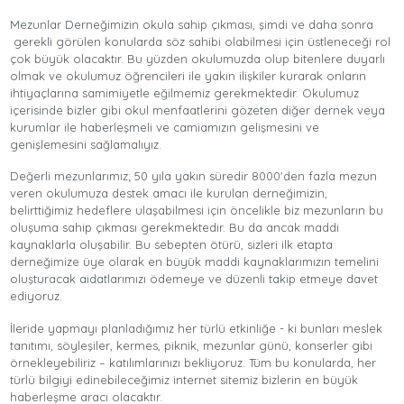
Mezunlar Derneğimizin okula sahip çıkması, şimdi ve daha sonra
gerekli görülen konularda söz sahibi olabilmesi için üstleneceği rol
çok büyük olacaktır. Bu yüzden okulumuzda olup bitenlere duyarlı
olmak ve okulumuz öğrencileri ile yakın ilişkiler kurarak onların
ihtiyaçlarına samimiyetle eğilmemiz gerekmektedir. Okulumuz
içerisinde bizler gibi okul menfaatlerini gözeten diğer dernek veya
kurumlar ile haberleşmeli ve camiamızın gelişmesini ve
genişlemesini sağlamalıyız.
Değerli mezunlarımız; 50 yıla yakın süredir 8000'den fazla mezun
veren okulumuza destek amacı ile kurulan derneğimizin,
belirttiğimiz hedeflere ulaşabilmesi için öncelikle biz mezunların bu
oluşuma sahip çıkması gerekmektedir. Bu da ancak maddi
kaynaklarla oluşabilir. Bu sebepten ötürü, sizleri ilk etapta
derneğimize üye olarak en büyük maddi kaynaklarımızın temelini
oluşturacak aidatlarımızı ödemeye ve düzenli takip etmeye davet
ediyoruz.
İleride yapmayı planladığımız her türlü etkinliğe - ki bunları meslek
tanıtımı, söyleşiler, kermes, piknik, mezunlar günü, konserler gibi
örnekleyebiliriz – katılımlarınızı bekliyoruz. Tüm bu konularda, her
türlü bilgiyi edinebileceğimiz internet sitemiz bizlerin en büyük
haberleşme aracı olacaktır.