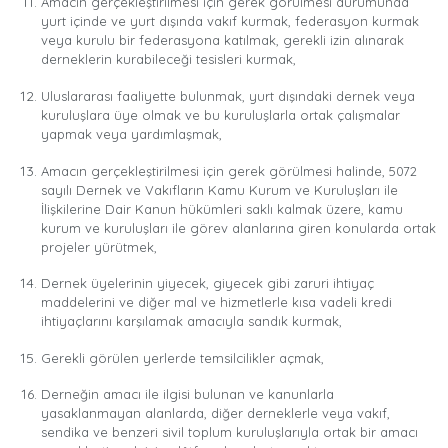
Amacın gerçekleştirilmesi için gerek görülmesi durumunda
yurt içinde ve yurt dışında vakıf kurmak, federasyon kurmak
veya kurulu bir federasyona katılmak, gerekli izin alınarak
derneklerin kurabileceği tesisleri kurmak,
Uluslararası faaliyette bulunmak, yurt dışındaki dernek veya
kuruluşlara üye olmak ve bu kuruluşlarla ortak çalışmalar
yapmak veya yardımlaşmak,
Amacın gerçekleştirilmesi için gerek görülmesi halinde, 5072
sayılı Dernek ve Vakıfların Kamu Kurum ve Kuruluşları ile
İlişkilerine Dair Kanun hükümleri saklı kalmak üzere, kamu
kurum ve kuruluşları ile görev alanlarına giren konularda ortak
projeler yürütmek,
Dernek üyelerinin yiyecek, giyecek gibi zaruri ihtiyaç
maddelerini ve diğer mal ve hizmetlerle kısa vadeli kredi
ihtiyaçlarını karşılamak amacıyla sandık kurmak,
Gerekli görülen yerlerde temsilcilikler açmak,
Derneğin amacı ile ilgisi bulunan ve kanunlarla
yasaklanmayan alanlarda, diğer derneklerle veya vakıf,
sendika ve benzeri sivil toplum kuruluşlarıyla ortak bir amacı