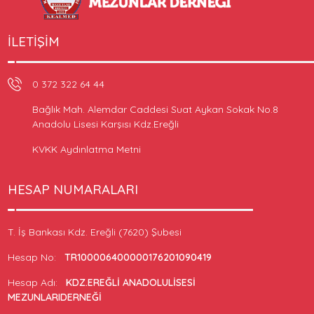
İLETIŞIM
0 372 322 64 44
Bağlık Mah. Alemdar Caddesi Suat Aykan Sokak No.8
Anadolu Lisesi Karşısı Kdz.Ereğli
KVKK Aydınlatma Metni
HESAP NUMARALARI
T. İş Bankası Kdz. Ereğli (7620) Şubesi
Hesap No:
TR100006400000176201090419
Hesap Adı:
KDZ.EREĞLİ ANADOLULİSESİ
MEZUNLARIDERNEĞİ